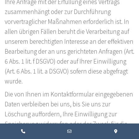
Ihre Anfrage mit der Erfüllung eines Vertrags
zusammenhängt oder zur Durchführung
vorvertraglicher Maßnahmen erforderlich ist. In
allen übrigen Fällen beruht die Verarbeitung auf
unserem berechtigten Interesse an der effektiven
Bearbeitung der an uns gerichteten Anfragen (Art.
6 Abs. 1 lit. f DSGVO) oder auf Ihrer Einwilligung
(Art. 6 Abs. 1 lit. a DSGVO) sofern diese abgefragt
wurde.
Die von Ihnen im Kontaktformular eingegebenen
Daten verbleiben bei uns, bis Sie uns zur
Löschung auffordern, Ihre Einwilligung zur
Speicherung widerrufen oder der Zweck für die
Phone
Email
Google
Datenspeicherung entfällt (z. B. nach
Number
Address
Maps